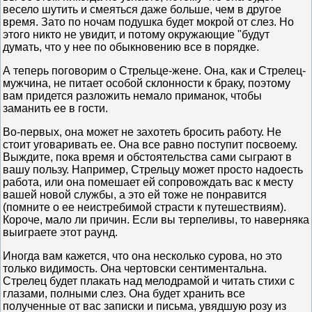
весело шутить и смеяться даже больше, чем в другое
время. Зато по ночам подушка будет мокрой от слез. Но
этого никто не увидит, и потому окружающие "будут
думать, что у нее по обыкновению все в порядке.
А теперь поговорим о Стрельце-жене. Она, как и Стрелец-
мужчина, не питает особой склонности к браку, поэтому
вам придется разложить немало приманок, чтобы
заманить ее в гости.
Во-первых, она может не захотеть бросить работу. Не
стоит уговаривать ее. Она все равно поступит посвоему.
Выждите, пока время и обстоятельства сами сыграют в
вашу пользу. Например, Стрельцу может просто надоесть
работа, или она помешает ей сопровождать вас к месту
вашей новой службы, а это ей тоже не понравится
(помните о ее неистребимой страсти к путешествиям).
Короче, мало ли причин. Если вы терпеливы, то наверняка
выиграете этот раунд.
Иногда вам кажется, что она несколько сурова, но это
только видимость. Она чертовски сентиментальна.
Стрелец будет плакать над мелодрамой и читать стихи с
глазами, полными слез. Она будет хранить все
полученные от вас записки и письма, увядшую розу из