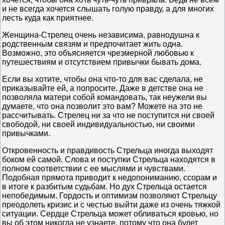
и не всегда хочется слышать голую правду, а для многих
лесть куда как приятнее.
Женщина-Стрелец очень независима, равнодушна к
родственным связям и предпочитает жить одна.
Возможно, это объясняется чрезмерной любовью к
путешествиям и отсутствием привычки бывать дома.
Если вы хотите, чтобы она что-то для вас сделала, не
приказывайте ей, а попросите. Даже в детстве она не
позволяла матери собой командовать, так неужели вы
думаете, что она позволит это вам? Можете на это не
рассчитывать. Стрелец ни за что не поступится ни своей
свободой, ни своей индивидуальностью, ни своими
привычками.
Откровенность и правдивость Стрельца иногда выходят
боком ей самой. Слова и поступки Стрельца находятся в
полном соответствии с ее мыслями и чувствами.
Подобная прямота приводит к недопониманию, ссорам и
в итоге к разбитым судьбам. Но дух Стрельца остается
непобедимым. Гордость и оптимизм позволяют Стрельцу
преодолеть кризис и с честью выйти даже из очень тяжкой
ситуации. Сердце Стрельца может обливаться кровью, но
вы об этом никогда не узнаете, потому что она будет