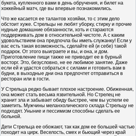
букета, купленного вами в день обручения, и билет на
хоккейный матч, где вы впервые познакомились.
Что же касается ее талантов хозяйки, то с этим дело
обстоит хуже. Стрельцы не любят уборку, стирку и прочие
нудные домашние обязанности, хоть и стараются
поддерживать дом в относительной чистоте. А с каким
удовольствием она предпочла бы иметь служанку! Если у
вас есть такая возможность, сделайте ей (и себе) такой
подарок. От этого выиграете и вы, и она, и дом.
Приготовление пищи также не приводит ее в бурный
восторг. Это, безусловно, не ее любимое занятие. Даже
если ей и удастся собраться с силами и готовить вам в
будни, в выходные дни она предпочтет отправиться в
ресторан или в гости.
У Стрельца редко бывает плохое настроение. Обиженная,
она может стать весьма язвительной. Но Стрелец не
хранит зла и забывает обиду быстрее, чем вы успели ее
заметить. Мужчины меланхолического склада Стрельцу не
подходят. Уныние и пессимизм способны сделать ее
больной.
Дети Стрельца ее обожают, так как дом ее большей частью
походит на цирк. Веселость, смех и бьющий через край