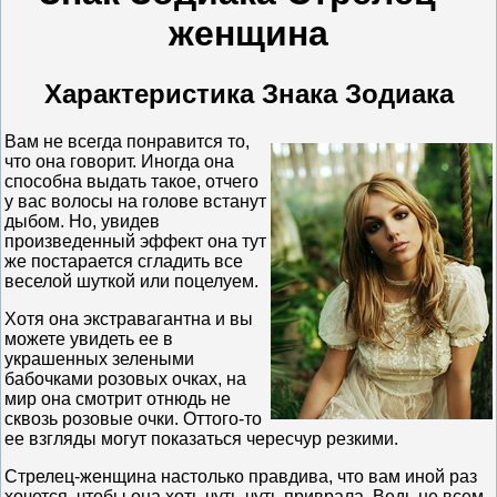
женщина
Характеристика Знака Зодиака
Вам не всегда понравится то,
что она говорит. Иногда она
способна выдать такое, отчего
у вас волосы на голове встанут
дыбом. Но, увидев
произведенный эффект она тут
же постарается сгладить все
веселой шуткой или поцелуем.
Хотя она экстравагантна и вы
можете увидеть ее в
украшенных зелеными
бабочками розовых очках, на
мир она смотрит отнюдь не
сквозь розовые очки. Оттого-то
ее взгляды могут показаться чересчур резкими.
Стрелец-женщина настолько правдива, что вам иной раз
хочется, чтобы она хоть чуть-чуть приврала. Ведь не всем