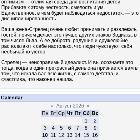
оптимизм — отличная среда для воспитания детей.
Прибавьте к этому честность, смелость и ум.
Единственное, в чем будет наблюдаться недостаток, — это
дисциплинированность.
Ваша жена-Стрелец очень любит принимать и развлекать
гостей, причем делает это лучше других знаков Зодиака, в
том числе Льва. А ее доброта, радушие и дружелюбие
располагают к себе настолько, что люди чувствуют себя
необычайно уютно.
Стрелец — неисправимый идеалист. И вы осознаете это
тогда, когда в один прекрасный день она признается вам в
том, что искала вас всю жизнь, с самого детства, и
счастлива, что наконец нашла.
Calendar
«
Август 2026
»
Пн
Вт
Ср
Чт
Пт
Сб
Вс
1
2
3
4
5
6
7
8
9
10
11
12
13
14
15
16