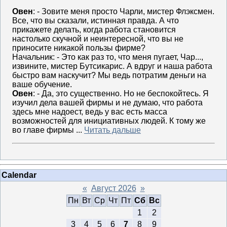
Овен
: - Зовите меня просто Чарли, мистер Флэксмен.
Все, что вы сказали, истинная правда. А что
прикажете делать, когда работа становится
настолько скучной и неинтересной, что вы не
приносите никакой пользы фирме?
Начальник: - Это как раз то, что меня пугает, Чар...,
извините, мистер Бутсикарис. А вдруг и наша работа
быстро вам наскучит? Мы ведь потратим деньги на
ваше обучение.
Овен
: - Да, это существенно. Но не беспокойтесь. Я
изучил дела вашей фирмы и не думаю, что работа
здесь мне надоест, ведь у вас есть масса
возможностей для инициативных людей. К тому же
во главе фирмы ...
Читать дальше
Calendar
«
Август 2026
»
Пн
Вт
Ср
Чт
Пт
Сб
Вс
1
2
3
4
5
6
7
8
9