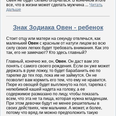
Овен не будет сильно огорчаться. В конечном итоге
все, что в жизни может сделать мужчина ...
Читать
дальше
Знак Зодиака Овен - ребенок
Стоит отцу или матери на секунду отвлечься, как
маленький
Овен
с красным от натуги лицом во всю
силу своих легких будет требовать внимания. Как это
так, его не замечают? Кто здесь главный?
Главный, конечно же, он,
Овен
. Он даст вам это
понять с самого своего рождения. Если он уже может
держать в руке ложку, то будет барабанить ею по
тарелке до тех пор, пока им не займутся. Он не
позволит вам кормить его тем, что ему не нравится.
Пюре из овощей будет выплюнуто на пол, тарелка с
нелюбимой кашей надета на голову, а ее
содержимое размазано по лицу, чтобы показать
всем, что эта не та пища, которая нужна младенцам.
При этом девочки будут не менее решительны в
своих действиях, чем мальчики. А может, и более,
потому что вряд ли можно предположить такую