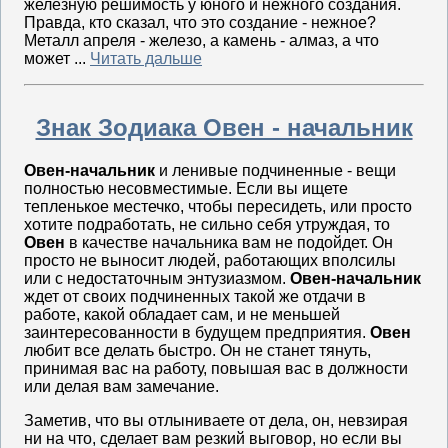
железную решимость у юного и нежного создания.
Правда, кто сказал, что это создание - нежное?
Металл апреля - железо, а камень - алмаз, а что
может ...
Читать дальше
Знак Зодиака Овен - начальник
Овен-начальник
и ленивые подчиненные - вещи
полностью несовместимые. Если вы ищете
тепленькое местечко, чтобы пересидеть, или просто
хотите подработать, не сильно себя утруждая, то
Овен
в качестве начальника вам не подойдет. Он
просто не выносит людей, работающих вполсилы
или с недостаточным энтузиазмом.
Овен-начальник
ждет от своих подчиненных такой же отдачи в
работе, какой обладает сам, и не меньшей
заинтересованности в будущем предприятия.
Овен
любит все делать быстро. Он не станет тянуть,
принимая вас на работу, повышая вас в должности
или делая вам замечание.
Заметив, что вы отлыниваете от дела, он, невзирая
ни на что, сделает вам резкий выговор, но если вы