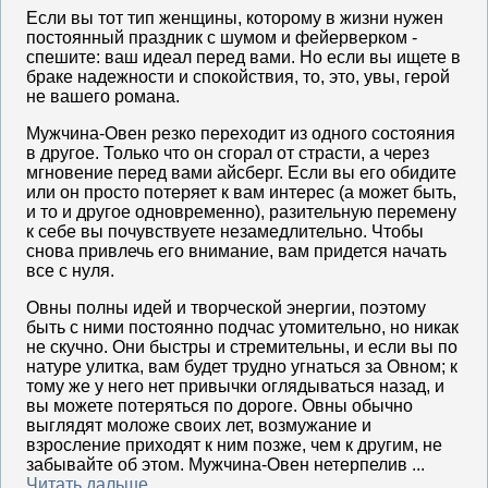
Если вы тот тип женщины, которому в жизни нужен
постоянный праздник с шумом и фейерверком -
спешите: ваш идеал перед вами. Но если вы ищете в
браке надежности и спокойствия, то, это, увы, герой
не вашего романа.
Мужчина-Овен резко переходит из одного состояния
в другое. Только что он сгорал от страсти, а через
мгновение перед вами айсберг. Если вы его обидите
или он просто потеряет к вам интерес (а может быть,
и то и другое одновременно), разительную перемену
к себе вы почувствуете незамедлительно. Чтобы
снова привлечь его внимание, вам придется начать
все с нуля.
Овны полны идей и творческой энергии, поэтому
быть с ними постоянно подчас утомительно, но никак
не скучно. Они быстры и стремительны, и если вы по
натуре улитка, вам будет трудно угнаться за Овном; к
тому же у него нет привычки оглядываться назад, и
вы можете потеряться по дороге. Овны обычно
выглядят моложе своих лет, возмужание и
взросление приходят к ним позже, чем к другим, не
забывайте об этом. Мужчина-Овен нетерпелив ...
Читать дальше