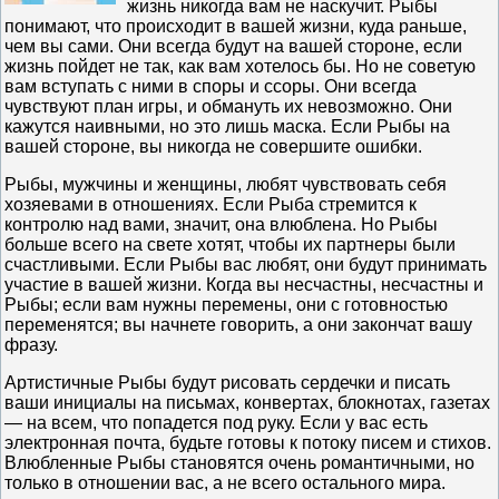
жизнь никогда вам не наскучит. Рыбы
понимают, что происходит в вашей жизни, куда раньше,
чем вы сами. Они всегда будут на вашей стороне, если
жизнь пойдет не так, как вам хотелось бы. Но не советую
вам вступать с ними в споры и ссоры. Они всегда
чувствуют план игры, и обмануть их невозможно. Они
кажутся наивными, но это лишь маска. Если Рыбы на
вашей стороне, вы никогда не совершите ошибки.
Рыбы, мужчины и женщины, любят чувствовать себя
хозяевами в отношениях. Если Рыба стремится к
контролю над вами, значит, она влюблена. Но Рыбы
больше всего на свете хотят, чтобы их партнеры были
счастливыми. Если Рыбы вас любят, они будут принимать
участие в вашей жизни. Когда вы несчастны, несчастны и
Рыбы; если вам нужны перемены, они с готовностью
переменятся; вы начнете говорить, а они закончат вашу
фразу.
Артистичные Рыбы будут рисовать сердечки и писать
ваши инициалы на письмах, конвертах, блокнотах, газетах
— на всем, что попадется под руку. Если у вас есть
электронная почта, будьте готовы к потоку писем и стихов.
Влюбленные Рыбы становятся очень романтичными, но
только в отношении вас, а не всего остального мира.