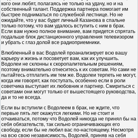
кого они любят, полагаясь не только на удачу, но и на
собственный талант. Поддержка партнера помогает им
быстрее подниматься по служебной лестнице. Но не
ожидайте, что у вас будет личный Казанова в спальне
только потому, что вам удалось вступить с ним в брак.
Если вам нужно полное внимание, вам придется спрятать
подальше блок дистанционного управления телевизором
и убрать с глаз долой все радиоприемники.
Влюбленный в вас Водолей проанализирует всю вашу
карьеру и жизнь и посоветует вам, как их улучшить.
Водолеи не склонны к скоропалительным решениям,
поэтому внимательно отнеситесь к их советам. Но сами не
пытайтесь отплатить им тем же. Водолеи терпеть не могут,
когда им говорят, как поступать, особенно если в роли
советчика выступает их любовник и партнер. Смириться с
советами они могут только от вышестоящего руководства,
да и то не всегда.
Если вы вступили с Водолеем в брак, не ждите, что
первые пять лет окажутся легкими. Но не стоит и
отчаиваться, потому что Водолей никогда не принял бы на
себя обязательств, так сильно ограничивающих его
свободу, если бы не любил вас по-настоящему. Несмотря
на всю свою независимость, Водолей, приняв на себя