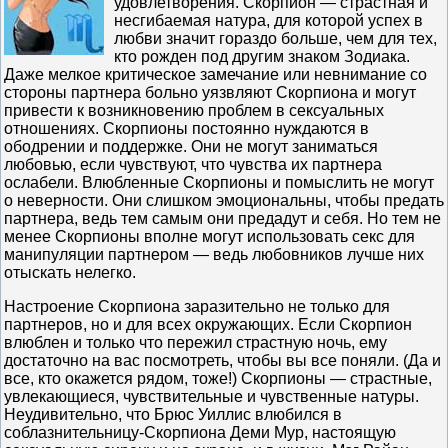
удовлетворения. Скорпион — страстная и
несгибаемая натура, для которой успех в
любви значит гораздо больше, чем для тех,
кто рожден под другим знаком Зодиака.
Даже мелкое критическое замечание или невнимание со
стороны партнера больно уязвляют Скорпиона и могут
привести к возникновению проблем в сексуальных
отношениях. Скорпионы постоянно нуждаются в
ободрении и поддержке. Они не могут заниматься
любовью, если чувствуют, что чувства их партнера
ослабели. Влюбленные Скорпионы и помыслить не могут
о неверности. Они слишком эмоциональны, чтобы предать
партнера, ведь тем самым они предадут и себя. Но тем не
менее Скорпионы вполне могут использовать секс для
манипуляции партнером — ведь любовников лучше них
отыскать нелегко.
Настроение Скорпиона заразительно не только для
партнеров, но и для всех окружающих. Если Скорпион
влюблен и только что пережил страстную ночь, ему
достаточно на вас посмотреть, чтобы вы все поняли. (Да и
все, кто окажется рядом, тоже!) Скорпионы — страстные,
увлекающиеся, чувствительные и чувственные натуры.
Неудивительно, что Брюс Уиллис влюбился в
соблазнительницу-Скорпиона Деми Мур, настоящую