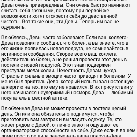
Девы очень привередливы. Они очень быстро начинают
считать себя грязными, поэтому при первой же
возможности хотят отскрести себя до девственной
чистоты. Вот такие они, эти Девы. Теперь им вас не
одурачить.
Влюбляясь, Девы часто заболевают. Если ваш коллега-
Дева позвонил и сообщил, что болен, а вы знаете, что в
его жизни появилась новая подруга, не сомневайтесь в
истинности сообщения. Скорее всего ваш коллега
действительно болен, а не решил провести этот день в
постели с новой подругой. Этот знак подвержен
приступам меланхолии. Нечестность Девам чужда.
Страсть и сильные эмоции часто приводят к болезням. У
меня был приятель-Дева, который испытывал настоящую
аллергию на тех, кто ему не нравился. В их присутствии у
него начинался неудержимый насморк. Дева — любимый
покупатель в местной аптеке.
Влюбленная Дева не может провести в постели целый
день. Он или она обязательно поднимутся, чтобы
приготовить вам завтрак и выгладить одежду. Те, кто
живет рядом с Девой, отлично знают и ощущают ее
организаторские способности на себе. Даже если в вашем
доме просто решила заночевать ваша подруга-Дева,