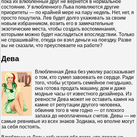
пока их влюбленный друг не вернется в нормальное
состояние. У влюбленного Льва появляются другие
приоритеты — по крайней мере на пару недель. Нет, нет, я
просто пошутила. Лев будет долго ухаживать за своим
новым избранником, возить его в замечательные
экзотические места, чтобы создать воспоминания,
которыми можно будет насладиться впоследствии. Только
не спрашивайте, откуда он взял деньги на поездку. Разве
вы не сказали, что преуспеваете на работе?
Дева
Влюбленная Дева без умолку рассказывает
о том, кто сумел завоевать ее сердце. Ради
того, чтобы устроить семейное гнездышко,
она готова продать машину, дом и даже
модные часы от известного дизайнера. Из
ревности Дева может не оставить камня на
камне от репутации другого человека,
обвинив того в чем годно — от плохого
запаха до неоплаченных счетов. Девы — не
самые ревнивые из всех знаков Зодиака, но вполне могут
за себя постоять.