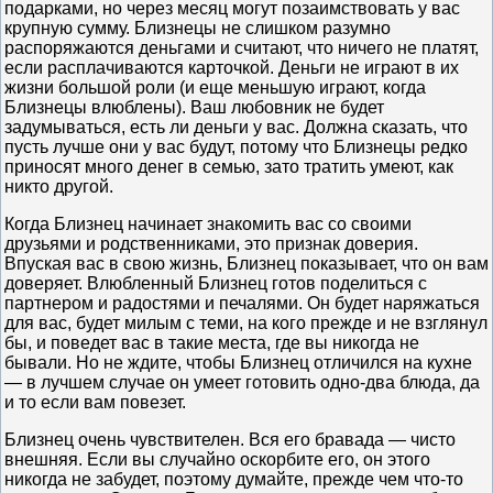
подарками, но через месяц могут позаимствовать у вас
крупную сумму. Близнецы не слишком разумно
распоряжаются деньгами и считают, что ничего не платят,
если расплачиваются карточкой. Деньги не играют в их
жизни большой роли (и еще меньшую играют, когда
Близнецы влюблены). Ваш любовник не будет
задумываться, есть ли деньги у вас. Должна сказать, что
пусть лучше они у вас будут, потому что Близнецы редко
приносят много денег в семью, зато тратить умеют, как
никто другой.
Когда Близнец начинает знакомить вас со своими
друзьями и родственниками, это признак доверия.
Впуская вас в свою жизнь, Близнец показывает, что он вам
доверяет. Влюбленный Близнец готов поделиться с
партнером и радостями и печалями. Он будет наряжаться
для вас, будет милым с теми, на кого прежде и не взглянул
бы, и поведет вас в такие места, где вы никогда не
бывали. Но не ждите, чтобы Близнец отличился на кухне
— в лучшем случае он умеет готовить одно-два блюда, да
и то если вам повезет.
Близнец очень чувствителен. Вся его бравада — чисто
внешняя. Если вы случайно оскорбите его, он этого
никогда не забудет, поэтому думайте, прежде чем что-то