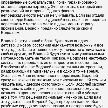
определенные обязательства, почти гарантированно
остается верным партнеру. Это не тот знак, который ищет
развлечений на стороне. Однако фактор
непредсказуемости нельзя не учитывать. Если вы отдали
свое сердце Водолею, не удивляйтесь, если вам придется
переезжать с места на место и даже менять страну
проживания. Верно и преданно следуйте за своим
Водолеем.
Водолей, вступивший в брак, буквально впадает в
детство. В новом состоянии ему кажется возможным все,
что угодно. Ваши отношения могут ничем не отличаться от
любых других, но Водолей будет считать их уникальными.
Потребность быть не таким, как все, у Водолеев настолько
сильна, что преодолеть ее они просто не в состоянии.
Влюбленный в вас Водолей покажется вам интересным,
раздражающим и удивительным в одно и то же время.
Жизнь семейная потечет вполне нормально. Водолей
сразу же захочет познакомиться с членами вашей семьи и
увидеть ваши детские фотографии. Если Водолей захочет
чувствовать себя в доме хозяином, позвольте ему это,
незаметно принимая решения за его спиной и убеждая
его в том, что решения принимает именно он. Если вам
это удастся, ваш Водолей будет приручен навеки. Все
разбитые сердца останутся позади, а посторонние будут