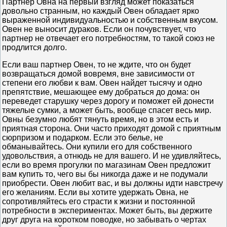
Партнер Овна на первый взгляд может показаться
довольно странным, но каждый Овен обладает ярко
выраженной индивидуальностью и собственным вкусом.
Овен не выносит дураков. Если он почувствует, что
партнер не отвечает его потребностям, то такой союз не
продлится долго.
Если ваш партнер Овен, то не ждите, что он будет
возвращаться домой вовремя, вне зависимости от
степени его любви к вам. Овен найдет тысячу и одно
препятствие, мешающее ему добраться до дома: он
переведет старушку через дорогу и поможет ей донести
тяжелые сумки, а может быть, вообще спасет весь мир.
Овны безумно любят тянуть время, но в этом есть и
приятная сторона. Они часто приходят домой с приятным
сюрпризом и подарком. Если это белье, не
обманывайтесь. Они купили его для собственного
удовольствия, а отнюдь не для вашего. И не удивляйтесь,
если во время прогулки по магазинам Овен предложит
вам купить то, чего вы бы никогда даже и не подумали
приобрести. Овен любит вас, и вы должны идти навстречу
его желаниям. Если вы хотите удержать Овна, не
сопротивляйтесь его страсти к жизни и постоянной
потребности в экспериментах. Может быть, вы держите
друг друга на коротком поводке, но забывать о чертах