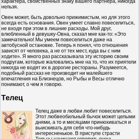
характера, свойственных знаку вашего партнера, никогда
нельзя.
Овен может, быть довольно прижимистым, но для этого
всегда есть основания. Овен умеет славно повеселиться,
не входя при этом в лишние расходы. Мой друг,
влюбленный в девушку-Овна, сказал мне как-то: «Это
замечательно! Мы умеем повеселиться даже на
автобусной остановке. Теперь я понял, что отношения
зависят от человека, а не от тех мест, куда вы с ним
ходите». Я много раз рассказывала эту историю своим
подругам, которые жаловались мне на то, что их приятели
никогда не водят их в дорогие рестораны. Разумеется,
подобный рассказ не производит ни малейшего
впечатления на Близнецов, но Рыбы и Весы отлично
понимают, о чем я говорю.
Телец
Телец даже в любви любит повеселиться.
Этот любвеобильный бычок может целыми
днями, а то и месяцами принюхиваться и
выискивать для себя что-нибудь
интересненькое. В приступе страсти
Тельцы начинают говорить очень