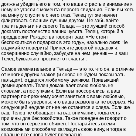
должны убедить его в том, что ваша страсть и внимание к
нему не угасли с момента первого свидания. Если вы хоть
на минуту спустите с него глаз, Телец тут же начнет
флиртовать с вашим лучшим другом. Не забывайте
тратить деньги на своего Тельца — это лучший способ
доказать постоянство ваших чувств. Телец, который в
преддверии Рождества говорит вам: «Не стоит
беспокоиться о подарках в это году», нахально лжет. Не
вздумайте поверить! Принесите дорогой подарок и,
совершенно случайно, забудьте на нем ценник — и ваш
Телец буквально просияет от счастья.
Самое замечательное в Тельце — это то, что он, в отличие
от многих других знаков (и снова не будем показывать
пальцем), отдается любимому целиком. Привыкший
доминировать Телец доказывает свою любовь не
словами, а поступками. Если вы поссорились, а ваш
партнер по-прежнему хочет заняться с вами любовью,
можете быть уверены, что ваша размолвка не всерьез. На
следующей неделе от нее не останется и следа. Если же
ваш Телец не обращает на вас внимания, тогда есть
причины для беспокойства. Такое поведение говорит о
том, что он серьезно обижен. Постарайтесь всеми
возможными способами загладить свою вину, и тогда в
спальне все снова будет прекрасно.