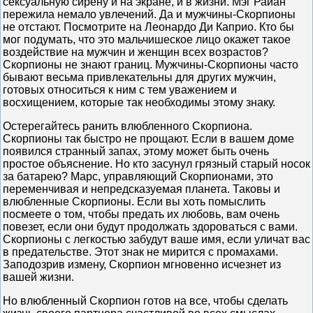
сексуальную сирену и на экране, и в жизни. Мэг Райан
пережила немало увлечений. Да и мужчины-Скорпионы
не отстают. Посмотрите на Леонардо Ди Каприо. Кто бы
мог подумать, что это мальчишеское лицо окажет такое
воздействие на мужчин и женщин всех возрастов?
Скорпионы не знают границ. Мужчины-Скорпионы часто
бывают весьма привлекательны для других мужчин,
готовых относиться к ним с тем уважением и
восхищением, которые так необходимы этому знаку.
Остерегайтесь ранить влюбленного Скорпиона.
Скорпионы так быстро не прощают. Если в вашем доме
появился странный запах, этому может быть очень
простое объяснение. Но кто засунул грязный старый носок
за батарею? Марс, управляющий Скорпионами, это
переменчивая и непредсказуемая планета. Таковы и
влюбленные Скорпионы. Если вы хоть помыслить
посмеете о том, чтобы предать их любовь, вам очень
повезет, если они будут продолжать здороваться с вами.
Скорпионы с легкостью забудут ваше имя, если уличат вас
в предательстве. Этот знак не мирится с промахами.
Заподозрив измену, Скорпион мгновенно исчезнет из
вашей жизни.
Но влюбленный Скорпион готов на все, чтобы сделать