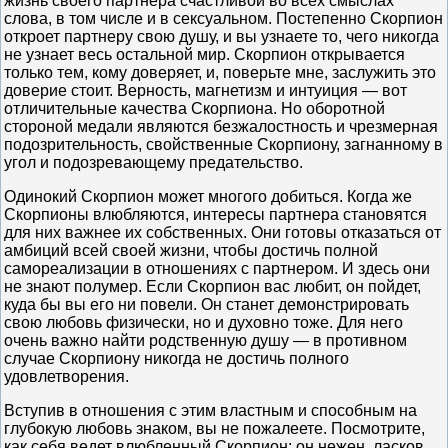
жизнь своего партнера счастливой во всех смыслах
слова, в том числе и в сексуальном. Постепенно Скорпион
откроет партнеру свою душу, и вы узнаете то, чего никогда
не узнает весь остальной мир. Скорпион открывается
только тем, кому доверяет, и, поверьте мне, заслужить это
доверие стоит. Верность, магнетизм и интуиция — вот
отличительные качества Скорпиона. Но оборотной
стороной медали являются безжалостность и чрезмерная
подозрительность, свойственные Скорпиону, загнанному в
угол и подозревающему предательство.
Одинокий Скорпион может многого добиться. Когда же
Скорпионы влюбляются, интересы партнера становятся
для них важнее их собственных. Они готовы отказаться от
амбиций всей своей жизни, чтобы достичь полной
самореализации в отношениях с партнером. И здесь они
не знают полумер. Если Скорпион вас любит, он пойдет,
куда бы вы его ни повели. Он станет демонстрировать
свою любовь физически, но и духовно тоже. Для него
очень важно найти родственную душу — в противном
случае Скорпиону никогда не достичь полного
удовлетворения.
Вступив в отношения с этим властным и способным на
глубокую любовь знаком, вы не пожалеете. Посмотрите,
как себя ведет влюбленный Скорпион: он нежен, ласков,