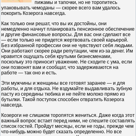
пижамы и тапочки, но не торопитесь
упаковывать чемоданы — скорее всего вам удалось
покорить Козерога навсегда.
Как только они решат, что вы их достойны, они
немедленно начнут планировать пенсионное обеспечение
и другие финансовые вопросы. Для вас они сделают все
— если только не придется жертвовать своей карьерой.
Без избранной профессии они не чувствуют себя людьми.
Они работают скорее ради репутации, чем из-за денег. Им
нравится ощущать себя крутыми бизнесменами,
поскольку это приносит уважение. Не сходите с ума, если
они позвонят вам и сообщат, что задерживаются на
работе — так оно и есть.
Эти мужчины и женщины все готовят заранее — и для
работы, и для отдыха. Не вздумайте выдавливать зубную
пасту из середины тюбика и не пейте молоко прямо из
бутылки. Такой поступок способен отвратить Козерога
навсегда.
Козероги не слишком торопятся жениться. Даже когда этот
важный вопрос встает перед ними, не спешите составлять
список гостей. Пройдут месяцы, если не годы, прежде чем
что-нибудь можно будет сказать определенно. Но все