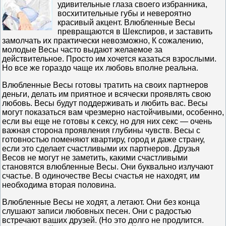
удивительные глаза своего избранника,
восхитительные губы и невероятно
красивый акцент. Влюбленные Весы
превращаются в Шекспиров, и заставить
замолчать их практически невозможно, К сожалению,
молодые Весы часто выдают желаемое за
действительное. Просто им хочется казаться взрослыми.
Но все же гораздо чаще их любовь вполне реальна.
Влюбленные Весы готовы тратить на своих партнеров
деньги, делать им приятное и всячески проявлять свою
любовь. Весы будут поддерживать и любить вас. Весы
могут показаться вам чрезмерно настойчивыми, особенно,
если вы еще не готовы к сексу, но для них секс — очень
важная сторона проявления глубины чувств. Весы с
готовностью поменяют квартиру, город и даже страну,
если это сделает счастливыми их партнеров. Друзья
Весов не могут не заметить, какими счастливыми
становятся влюбленные Весы. Они буквально излучают
счастье. В одиночестве Весы счастья не находят, им
необходима вторая половина.
Влюбленные Весы не ходят, а летают. Они без конца
слушают записи любовных песен. Они с радостью
встречают ваших друзей. (Но это долго не продлится.