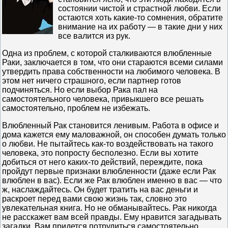
состоянии чистой и страстной любви. Если
остаются хоть какие-то сомнения, обратите
внимание на их работу — в такие дни у них
все валится из рук.
Одна из проблем, с которой сталкиваются влюбленные
Раки, заключается в том, что они стараются всеми силами
утвердить права собственности на любимого человека. В
этом нет ничего страшного, если партнер готов
подчиняться. Но если выбор Рака пал на
самостоятельного человека, привыкшего все решать
самостоятельно, проблем не избежать.
Влюбленный Рак становится ленивым. Работа в офисе и
дома кажется ему маловажной, он способен думать только
о любви. Не пытайтесь как-то воздействовать на такого
человека, это попросту бесполезно. Если вы хотите
добиться от него каких-то действий, переждите, пока
пройдут первые признаки влюбленности (даже если Рак
влюблен в вас). Если же Рак влюблен именно в вас — что
ж, наслаждайтесь. Он будет тратить на вас деньги и
раскроет перед вами свою жизнь так, словно это
увлекательная книга. Но не обманывайтесь. Рак никогда
не расскажет вам всей правды. Ему нравится загадывать
загадки. Вам придется потрудиться самостоятельно.