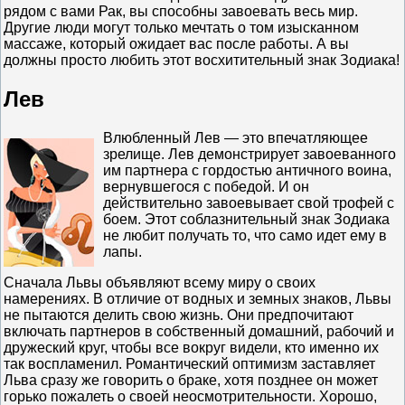
рядом с вами Рак, вы способны завоевать весь мир.
Другие люди могут только мечтать о том изысканном
массаже, который ожидает вас после работы. А вы
должны просто любить этот восхитительный знак Зодиака!
Лев
Влюбленный Лев — это впечатляющее
зрелище. Лев демонстрирует завоеванного
им партнера с гордостью античного воина,
вернувшегося с победой. И он
действительно завоевывает свой трофей с
боем. Этот соблазнительный знак Зодиака
не любит получать то, что само идет ему в
лапы.
Сначала Львы объявляют всему миру о своих
намерениях. В отличие от водных и земных знаков, Львы
не пытаются делить свою жизнь. Они предпочитают
включать партнеров в собственный домашний, рабочий и
дружеский круг, чтобы все вокруг видели, кто именно их
так воспламенил. Романтический оптимизм заставляет
Льва сразу же говорить о браке, хотя позднее он может
горько пожалеть о своей неосмотрительности. Хорошо,