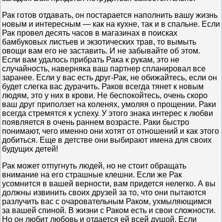
Рак готов отдавать, он постарается наполнить вашу жизнь
новым и интересным — как на кухне, так и в спальне. Если
Рак провел десять часов в магазинах в поисках
бамбуковых листьев и экзотических трав, то вымыть
овощи вам его не заставить. И не забывайте об этом.
Если вам удалось прибрать Рака к рукам, это не
случайность, наверняка ваш партнер спланировал все
заранее. Если у вас есть друг-Рак, не обижайтесь, если он
будет слегка вас дурачить. Раков всегда тянет к новым
людям, это у них в крови. Не беспокойтесь, очень скоро
ваш друг приползет на коленях, умоляя о прощении. Раки
всегда стремятся к успеху. У этого знака интерес к любви
появляется в очень раннем возрасте. Раки быстро
понимают, чего именно они хотят от отношений и как этого
добиться. Еще в детстве они выбирают имена для своих
будущих детей!
Рак может отпугнуть людей, но не стоит обращать
внимание на его страшные клешни. Если же Рак
усомнится в вашей верности, вам придется нелегко. А вы
должны извинить своих друзей за то, что они пытаются
разлучить вас с очаровательным Раком, ухмыляющимся
за вашей спиной. В жизни с Раком есть и свои сложности.
Но он любит любовь и отдается ей всей душой. Если