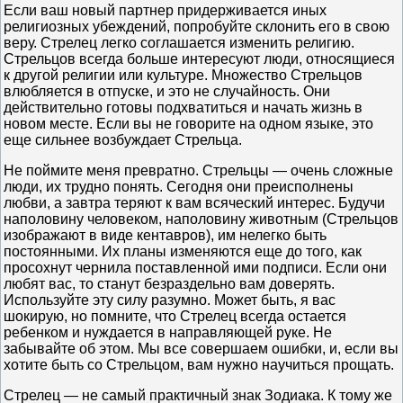
Если ваш новый партнер придерживается иных
религиозных убеждений, попробуйте склонить его в свою
веру. Стрелец легко соглашается изменить религию.
Стрельцов всегда больше интересуют люди, относящиеся
к другой религии или культуре. Множество Стрельцов
влюбляется в отпуске, и это не случайность. Они
действительно готовы подхватиться и начать жизнь в
новом месте. Если вы не говорите на одном языке, это
еще сильнее возбуждает Стрельца.
Не поймите меня превратно. Стрельцы — очень сложные
люди, их трудно понять. Сегодня они преисполнены
любви, а завтра теряют к вам всяческий интерес. Будучи
наполовину человеком, наполовину животным (Стрельцов
изображают в виде кентавров), им нелегко быть
постоянными. Их планы изменяются еще до того, как
просохнут чернила поставленной ими подписи. Если они
любят вас, то станут безраздельно вам доверять.
Используйте эту силу разумно. Может быть, я вас
шокирую, но помните, что Стрелец всегда остается
ребенком и нуждается в направляющей руке. Не
забывайте об этом. Мы все совершаем ошибки, и, если вы
хотите быть со Стрельцом, вам нужно научиться прощать.
Стрелец — не самый практичный знак Зодиака. К тому же