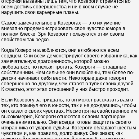
отсрочки вызваны лишь тем, что Козероги стремятся во
всем достичь совершенства и ни в коем случае не
нарушить свои карьерные планы.
Самое замечательное в Козерогах — это их умение
внезапно продемонстрировать свое чувство юмора в
полном блеске. Зря Козероги пользуются этим своим
свойством так редко.
Когда Козероги влюбляются, они влюбляются всем
сердцем. Они всем демонстрируют своего избранника, как
замечательную драгоценность, которой можно
любоваться, но нельзя трогать. Козероги — страшные
собственники. Чем сильнее они влюблены, тем более по-
детски начинают себя вести. Некоторые даже говорят
совершенно по-другому, чем ставят в тупик своих друзей.
К счастью, этот этап отношений у них быстро проходит.
Если Козерогу за тридцать, то он может рассказать вам о
тех, кто покинул его в юности, так и не дождавшись, чтобы
он сказал о своих чувствах. Несмотря на свойственное им
высокомерие, Козероги относятся к своим партнерам
очень внимательно. Они всегда готовы защитить своего
избранника от ударов судьбы. Козероги обладают шестым
чувством и, как правило, долго живут. Они знают, как
важно найти человека, который прошел бы с ними по