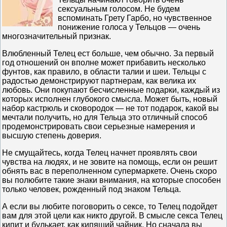
сексуальным голосом. Не будем
вспоминать Грету Гарбо, но чувственное
понижение голоса у Тельцов — очень
многозначительный признак.
Влюбленный Телец ест больше, чем обычно. За первый
год отношений он вполне может прибавить несколько
фунтов, как правило, в области талии и шеи. Тельцы с
радостью демонстрируют партнерам, как велика их
любовь. Они покупают бесчисленные подарки, каждый из
которых исполнен глубокого смысла. Может быть, новый
набор кастрюль и сковородок — не тот подарок, какой вы
мечтали получить, но для Тельца это отличный способ
продемонстрировать свои серьезные намерения и
высшую степень доверия.
Не смущайтесь, когда Телец начнет проявлять свои
чувства на людях, и не зовите на помощь, если он решит
обнять вас в переполненном супермаркете. Очень скоро
вы полюбите такие знаки внимания, на которые способен
только человек, рожденный под знаком Тельца.
А если вы любите поговорить о сексе, то Телец подойдет
вам для этой цели как никто другой. В смысле секса Телец
кипит и булькает, как кипящий чайник. Но сначала вы