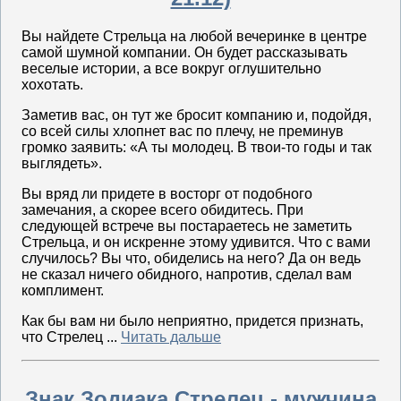
Вы найдете Стрельца на любой вечеринке в центре
самой шумной компании. Он будет рассказывать
веселые истории, а все вокруг оглушительно
хохотать.
Заметив вас, он тут же бросит компанию и, подойдя,
со всей силы хлопнет вас по плечу, не преминув
громко заявить: «А ты молодец. В твои-то годы и так
выглядеть».
Вы вряд ли придете в восторг от подобного
замечания, а скорее всего обидитесь. При
следующей встрече вы постараетесь не заметить
Стрельца, и он искренне этому удивится. Что с вами
случилось? Вы что, обиделись на него? Да он ведь
не сказал ничего обидного, напротив, сделал вам
комплимент.
Как бы вам ни было неприятно, придется признать,
что Стрелец ...
Читать дальше
Знак Зодиака Стрелец - мужчина