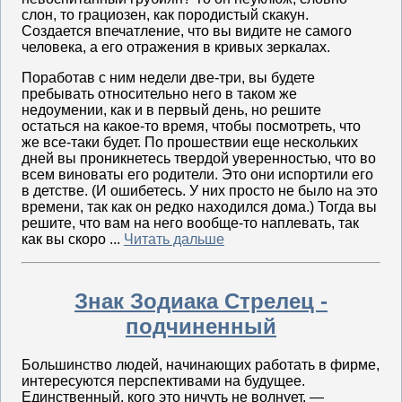
слон, то грациозен, как породистый скакун.
Создается впечатление, что вы видите не самого
человека, а его отражения в кривых зеркалах.
Поработав с ним недели две-три, вы будете
пребывать относительно него в таком же
недоумении, как и в первый день, но решите
остаться на какое-то время, чтобы посмотреть, что
же все-таки будет. По прошествии еще нескольких
дней вы проникнетесь твердой уверенностью, что во
всем виноваты его родители. Это они испортили его
в детстве. (И ошибетесь. У них просто не было на это
времени, так как он редко находился дома.) Тогда вы
решите, что вам на него вообще-то наплевать, так
как вы скоро ...
Читать дальше
Знак Зодиака Стрелец -
подчиненный
Большинство людей, начинающих работать в фирме,
интересуются перспективами на будущее.
Единственный, кого это ничуть не волнует, —