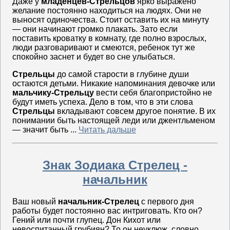
Даже у
младенцев-Стрельцов
ярко выражено
желание постоянно находиться на людях. Они не
выносят одиночества. Стоит оставить их на минуту
— они начинают громко плакать. Зато если
поставить кроватку в комнату, где полно взрослых,
люди разговаривают и смеются, ребенок тут же
спокойно заснет и будет во сне улыбаться.
Стрельцы
до самой старости в глубине души
остаются детьми. Никакие напоминания девочке или
мальчику-Стрельцу
вести себя благопристойно не
будут иметь успеха. Дело в том, что в эти слова
Стрельцы
вкладывают совсем другое понятие. В их
понимании быть настоящей леди или джентльменом
— значит быть ...
Читать дальше
Знак Зодиака Стрелец -
начальник
Ваш новый
начальник-Стрелец
с первого дня
работы будет постоянно вас интриговать. Кто он?
Гений или почти глупец. Дон Кихот или
невоспитанный грубиян? То он неуклюж, словно