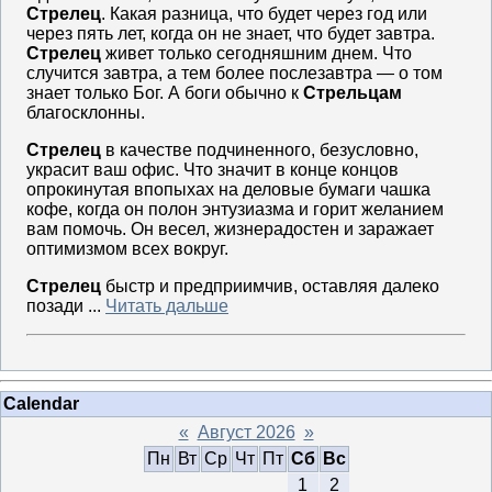
Стрелец
. Какая разница, что будет через год или
через пять лет, когда он не знает, что будет завтра.
Стрелец
живет только сегодняшним днем. Что
случится завтра, а тем более послезавтра — о том
знает только Бог. А боги обычно к
Стрельцам
благосклонны.
Стрелец
в качестве подчиненного, безусловно,
украсит ваш офис. Что значит в конце концов
опрокинутая впопыхах на деловые бумаги чашка
кофе, когда он полон энтузиазма и горит желанием
вам помочь. Он весел, жизнерадостен и заражает
оптимизмом всех вокруг.
Стрелец
быстр и предприимчив, оставляя далеко
позади ...
Читать дальше
Calendar
«
Август 2026
»
Пн
Вт
Ср
Чт
Пт
Сб
Вс
1
2