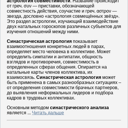
астрология совместимости
. Название происходит
от греч. συν — приставки, обозначающей
совместность действия, соучастие и греч. αστρον —
звезда, дословно «астрология совмещённых звёзд».
Это раздел астрологии, изучающий взаимодействие
двух натальных гороскопов различных субъектов для
изучения отношений между ними.
Синастрическая астрология
показывает
взаимоотношения конкретных людей в парах,
определяет место человека в коллективе. Может
определить симпатии и антипатии, общность
взглядов и противоречия, совместимость в
определенных сферах общения. Опирается на
натальные карты членов коллектива, их
взаимосвязь.
Синастрическая астрология
может
быть применена в самых разнообразных ситуациях –
от определения совместимости брачных партнеров,
до выявления неформальных лидеров и подбора
кадров в трудовых коллективах.
Основным методом
синастрического анализа
является ...
Читать дальше