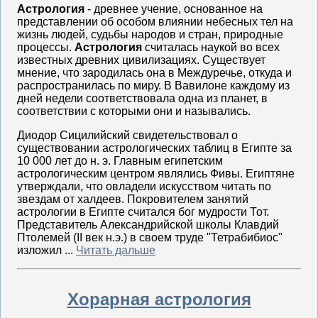
Астрология
- древнее учение, основанное на
представлении об особом влиянии небесных тел на
жизнь людей, судьбы народов и стран, природные
процессы.
Астрология
считалась наукой во всех
известных древних цивилизациях. Существует
мнение, что зародилась она в Междуречье, откуда и
распространилась по миру. В Вавилоне каждому из
дней недели соответствовала одна из планет, в
соответствии с которыми они и назывались.
Диодор Сицилийский свидетельствовал о
существовании астрологических таблиц в Египте за
10 000 лет до н. э. Главным египетским
астрологическим центром являлись Фивы. Египтяне
утверждали, что овладели искусством читать по
звездам от халдеев. Покровителем занятий
астрологии в Египте считался бог мудрости Тот.
Представитель Александрийской школы Клавдий
Птолемей (II век н.э.) в своем труде "Тетрабибиос"
изложил ...
Читать дальше
Хорарная астрология