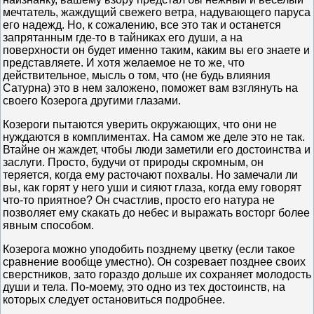
мечтатель, жаждущий свежего ветра, надувающего паруса
его надежд. Но, к сожалению, все это так и останется
запрятанным где-то в тайниках его души, а на
поверхности он будет именно таким, каким вы его знаете и
представляете. И хотя желаемое не то же, что
действительное, мысль о том, что (не будь влияния
Сатурна) это в нем заложено, поможет вам взглянуть на
своего Козерога другими глазами.
Козероги пытаются уверить окружающих, что они не
нуждаются в комплиментах. На самом же деле это не так.
Втайне он жаждет, чтобы люди заметили его достоинства и
заслуги. Просто, будучи от природы скромным, он
теряется, когда ему расточают похвалы. Но замечали ли
вы, как горят у него уши и сияют глаза, когда ему говорят
что-то приятное? Он счастлив, просто его натура не
позволяет ему скакать до небес и выражать восторг более
явным способом.
Козерога можно уподобить позднему цветку (если такое
сравнение вообще уместно). Он созревает позднее своих
сверстников, зато гораздо дольше их сохраняет молодость
души и тела. По-моему, это одно из тех достоинств, на
которых следует остановиться подробнее.