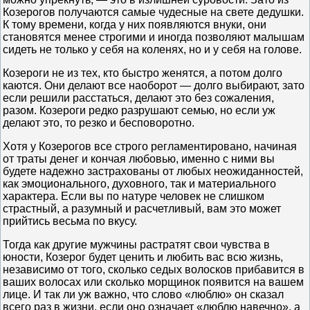
Козерогов получаются самые чудесные на свете дедушки.
К тому времени, когда у них появляются внуки, они
становятся менее строгими и иногда позволяют малышам
сидеть не только у себя на коленях, но и у себя на голове.
Козероги не из тех, кто быстро женятся, а потом долго
каются. Они делают все наоборот — долго выбирают, зато
если решили расстаться, делают это без сожаления,
разом. Козероги редко разрушают семью, но если уж
делают это, то резко и бесповоротно.
Хотя у Козерогов все строго регламентировано, начиная
от траты денег и кончая любовью, именно с ними вы
будете надежно застрахованы от любых неожиданностей,
как эмоционального, духовного, так и материального
характера. Если вы по натуре человек не слишком
страстный, а разумный и расчетливый, вам это может
прийтись весьма по вкусу.
Тогда как другие мужчины растратят свои чувства в
юности, Козерог будет ценить и любить вас всю жизнь,
независимо от того, сколько седых волосков прибавится в
ваших волосах или сколько морщинок появится на вашем
лице. И так ли уж важно, что слово «люблю» он сказал
всего раз в жизни, если оно означает «люблю навечно», а