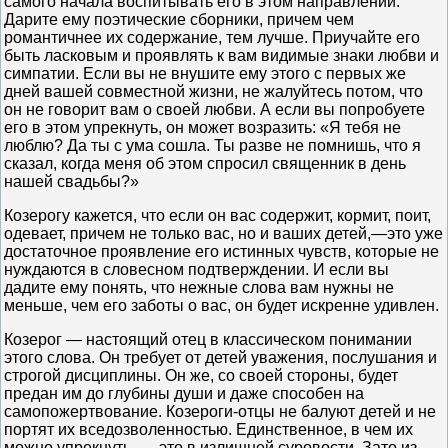
самого начала воспитывать его в этом направлении.
Дарите ему поэтические сборники, причем чем
романтичнее их содержание, тем лучше. Приучайте его
быть ласковым и проявлять к вам видимые знаки любви и
симпатии. Если вы не внушите ему этого с первых же
дней вашей совместной жизни, не жалуйтесь потом, что
он не говорит вам о своей любви. А если вы попробуете
его в этом упрекнуть, он может возразить: «Я тебя не
люблю? Да ты с ума сошла. Ты разве не помнишь, что я
сказал, когда меня об этом спросил священник в день
нашей свадьбы?»
Козерогу кажется, что если он вас содержит, кормит, поит,
одевает, причем не только вас, но и ваших детей,—это уже
достаточное проявление его истинных чувств, которые не
нуждаются в словесном подтверждении. И если вы
дадите ему понять, что нежные слова вам нужны не
меньше, чем его заботы о вас, он будет искренне удивлен.
Козерог — настоящий отец в классическом понимании
этого слова. Он требует от детей уважения, послушания и
строгой дисциплины. Он же, со своей стороны, будет
предан им до глубины души и даже способен на
самопожертвование. Козероги-отцы не балуют детей и не
портят их вседозволенностью. Единственное, в чем их
можно упрекнуть, — это в излишней суровости. Зато из