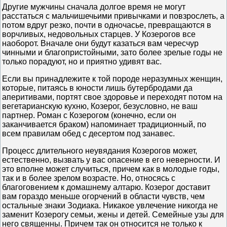
Другие мужчины сначала долгое время не могут
расстаться с мальчишечьими привычками и повзрослеть, а
потом вдруг резко, почти в одночасье, превращаются в
ворчливых, недовольных старцев. У Козерогов все
наоборот. Вначале они будут казаться вам чересчур
чинными и благопристойными, зато более зрелые годы не
только порадуют, но и приятно удивят вас.
Если вы принадлежите к той породе неразумных женщин,
которые, питаясь в юности лишь бутербродами да
аперитивами, портят свое здоровье и переходят потом на
вегетарианскую кухню, Козерог, безусловно, не ваш
партнер. Роман с Козерогом (конечно, если он
заканчивается браком) напоминает традиционный, по
всем правилам обед с десертом под занавес.
Процесс длительного неувядания Козерогов может,
естественно, вызвать у вас опасение в его неверности. И
это вполне может случиться, причем как в молодые годы,
так и в более зрелом возрасте. Но, относясь с
благоговением к домашнему алтарю. Козерог доставит
вам гораздо меньше огорчений в области чувств, чем
остальные знаки Зодиака. Никакое увлечение никогда не
заменит Козерогу семьи, жены и детей. Семейные узы для
него священны. Причем так он относится не только к