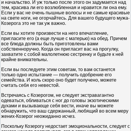
и начальство. И уж только после этого он задумается над
тем, красива ли его возлюбленная и нравится ли она ему.
Если у вас не очень пышные волосы и не самые красивые
на свете ноги, не огорчайтесь. Для вашего будущего мужа-
Козерога это не так уж важно.
Если вы хотите произвести на него впечатление,
пригласите его (а еще лучше с матерью) на обед. Причем
все блюда должны быть приготовлены вами
собственноручно. Когда он пригласит вас на прогулку,
захватите с собой малолетнюю сестренку и будьте к ней
крайне внимательны.
Если вы последуете этим советам, то вам останется
только одно испытание — получить одобрение его
семейства. И коль скоро оно будет получено, можете
считать себя его невестой.
Встречаясь с Козерогом, не следует экстравагантно
одеваться, обливаться с ног до головы экзотическими
духами и вызывающе себя вести, иначе вы можете
обнаружить, что ваш сдержанный, любящий во всем меру
жених-Козерог неожиданно исчез.
Поскольку Козерогу недостает эмоциональности, следует с