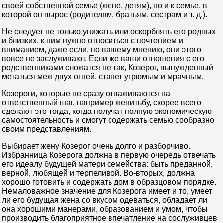
своей собственной семье (жене, детям), но и к семье, в
которой он вырос (родителям, братьям, сестрам и т. д.).
Не следует не только унижать или оскорблять его родных
и близких, к ним нужно относиться с почтением и
вниманием, даже если, по вашему мнению, они этого
вовсе не заслуживают. Если же ваши отношения с его
родственниками сложатся не так, Козерог, вынужденный
метаться меж двух огней, станет угрюмым и мрачным.
Козероги, которые не сразу отваживаются на
ответственный шаг, например женитьбу, скорее всего
сделают это тогда, когда получат полную экономическую
самостоятельность и смогут содержать семью сообразно
своим представлениям.
Выбирает жену Козерог очень долго и разборчиво.
Избранница Козерога должна в первую очередь отвечать
его идеалу будущей матери семейства: быть преданной,
верной, любящей и терпеливой. Во-вторых, должна
хорошо готовить и содержать дом в образцовом порядке.
Немаловажное значение для Козерога имеет и то, умеет
ли его будущая жена со вкусом одеваться, обладает ли
она хорошими манерами, образованием и умом, чтобы
производить благоприятное впечатление на сослуживцев