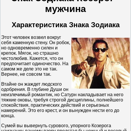
мужчина
Характеристика Знака Зодиака
Этот человек возвел вокруг
себя каменную стену. Он робок,
но одновременно силен и
крепок. Мягок, но страшно
честолюбив. Кажется, что он
предпочитает одиночество. На
самом же деле это не так.
Вернее, не совсем так.
Втайне он жаждет людского
одобрения. В глубине Души он
неизлечимый романтик, но Сатурн накладывает на него
тяжкие оковы, требуя строгой дисциплины, полнейшего
спокойствия, практических действий и серьезных
намерений. Это его крест, и он вынужден нести его до
конца.
Сумей вы вывернуть сурового, упорного Козерога
наизнанку, вашему взору предстал бы нежный и веселый