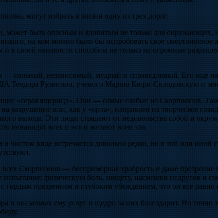
иона, могут избрать в жизни одну из трех дорог.
, может быть опасным и ядовитым не только для окружающих, но 
я никого, на ком можно было бы испробовать свое смертоносное ж
 и в своей ненависти способны не только на огромные разрушен
а — сильный, независимый, мудрый и справедливый. Его еще на
ША Теодора Рузвельта, ученого Марию Кюри-Склодовскую и мно
ание «серая ящерица». Они — самые слабые из Скорпионов. Там,
а разрушение или, как у «орла», направлен на творческое сози
какого выхода. Эти люди страдают от недовольства собой и окру
сто ненавидят всех и вся и желают всем зла.
 в чистом виде встречается довольно редко, но в той или иной
утствуют.
 всех Скорпионов — беспримерная храбрость и даже презрение 
 испытание: физическую боль, нищету, насмешки недругов и см
 с гордым презрением и глубоким убеждением, что он все равно
ра и оказанных ему услуг и щедро за них благодарит. Но точно т
биду.