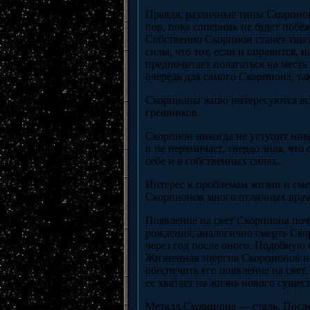
Правда, различные типы Скорпионо
пор, пока соперник не будет побе
Собственно Скорпион станет тщате
силы, что тот, если и оправится, 
предпочитает полагаться на месть
очередь для самого Скорпиона, та
Скорпионы живо интересуются все
грешников.
Скорпион никогда не уступит нико
и не нервничает, твердо зная, что
себе и в собственных силах.
Интерес к проблемам жизни и смер
Скорпионов много отличных враче
Появление на свет Скорпиона почт
рождения; аналогично смерть Ско
через год после оного. Подобную
Жизненная энергия Скорпионов на
обеспечить его появление на свет
ее хватает на жизнь нового сущест
Металл Скорпиона — сталь. После 