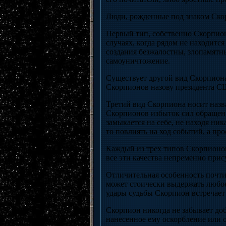
Люди, рожденные под знаком Скорп
Первый тип, собственно Скорпион
случаях, когда рядом не находитс
создания безжалостны, злопамятны
самоуничтожение.
Существует другой вид Скорпион
Скорпионов назову президента С
Третий вид Скорпиона носит назв
Скорпионов избыток сил обращен н
замыкается на себе, не находя ни
то повлиять на ход событий, а про
Каждый из трех типов Скорпионов
все эти качества непременно прис
Отличительная особенность почти
может стоически выдержать любое
удары судьбы Скорпион встречает
Скорпион никогда не забывает доб
нанесенное ему оскорбление или о