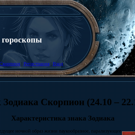
 гороскопы
Скорпион
|
Регистрация
|
Вход
 Зодиака Скорпион (24.10 – 22.
Характеристика знака Зодиака
ведущее ночной образ жизни паукообразное, парализующее