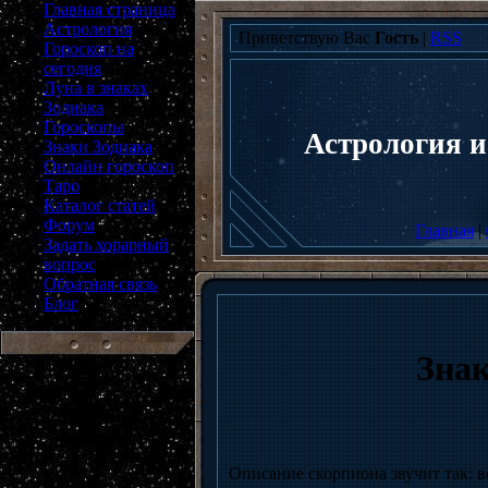
Главная страница
Астрология
Приветствую Вас
Гость
|
RSS
Гороскоп на
сегодня
Луна в знаках
Зодиака
Гороскопы
Астрология и
Знаки Зодиака
Онлайн гороскоп
Таро
Каталог статей
Форум
Главная
|
Задать хорарный
вопрос
Обратная связь
Блог
Знак
Описание скорпиона звучит так: 