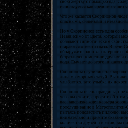
свою жертву с помощью яда, соде
используется как средство защиты,
Что же касается Скорпионов-люде
опасными, сильными и независимы
Но у Скорпионов есть одна особенн
Независимо от цвета, который мо
обладают гипнотическим свойство
стараются отвести глаза. В речи 
обнаружите одно характерное св
безразличен к мнению других: и о
вода. Ему нет до этого никакого д
Скорпионы научились так хорошо в
лица мраморных статуй. Вы никог
улыбаются, зато улыбка их искрен
Скорпионы очень правдивы, презир
чего вы стоите, спросите об этом 
вас наверняка ждет карьера хорош
прослушивание в Метрополитен-Оп
пытаясь подсластить пилюлю, выс
внимательно и примите сказанное
количество друзей и врагов; вы 
его почитатели, либо яростные пр