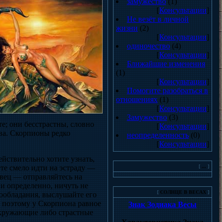
замужество
(1)
[
Консультации
]
Не везёт в личной
жизни
(2)
[
Консультации
]
одиночество
(4)
[
Консультации
]
Ближайшие изменения
(1)
[
Консультации
]
Помогите разобраться в
отношениях
(1)
[
Консультации
]
Замужество
(3)
е; они бесстрастны, словно
[
Консультации
]
ва. Скорпионы редко
неопределенность
(0)
[
Консультации
]
йствительно хотите узнать,
ете смело идти на эстраду —
[
...
]
евец — отправляйтесь на
и определенно, ничуть не
[
СОЛНЦЕ В ВЕСАХ
]
мообладания, выслушайте его
о поэтому у Скорпиона равное
Знак Зодиака Весы
Окружающие либо страстные