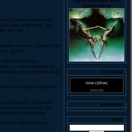
Характеристика Знака
Зодиака Весы
и для самого себя (в тех
ало, они жалят себя). Эти
ия, но и на
зывают «орлом». Среди таких
гих других.
 где у собственно
дание, у «серых ящериц» он
жающими, но не стремятся как-
[
ЛУНА СЕЙЧАС
]
ЛУНА СЕЙЧАС
 степени в каждом Скорпионе
moon info
к самой смерти. Скорпион
[
ФОРМА ВХОДА
]
ертельную опасность. Все
 выиграет любую битву.
[
ПОИСК
]
ак же не забывает он и