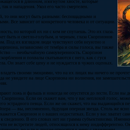
ржащегося в длинном, изогнутом хвосте, которые
 так и нападения. Укол его часто смертелен.
й, то они могут быть разными: беспощадными и
ми. Все зависит от конкретного человека и от ситуации.
ость, по которой их ни с кем не спутаешь. Это их глаза.
жет быть и светло-голубым, и черным, глаза Скорпионов
м. Под их взглядом люди чувствуют себя неуютно и
Скорпиона, независимо от тембра и силы голоса, вы также
ойство — необычайную самоуверенность. Скорпион
скорбления и похвалы скатываются с него, как с гуся
ела. Он знает себе цену и не нуждается в чужих оценках.
ладеть своими эмоциями, что на их лицах вы ничего не прочтет
да не увидите на лице Скорпиона ни волнения, ни замешательст
няя.
ают ложь и фальшь и никогда не опустятся до лести. Если вы де
у Скорпиона. Если он скажет вам, что у вас неплохой голос, мож
его эстрадного певца. Если же он скажет, что вы выдающийся п
ера — вы, несомненно, будущая оперная звезда. Столь же ясно 
кажется Скорпион и о ваших недостатках. Если у вас хватит са
 к сведению. В его словах нет ни грамма субъективизма. Именн
почти не встретите людей, относящихся к нему индифферентно. 
отивники, но и те и другие относятся к нему с уважением.