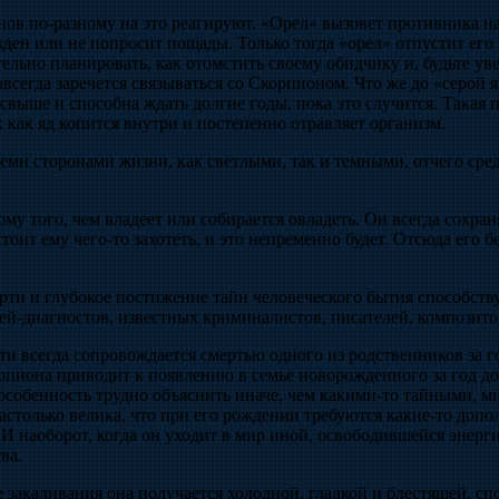
в по-разному на это реагируют. «Орел» вызовет противника на 
жден или не попросит пощады. Только тогда «орел» отпустит его 
льно планировать, как отомстить своему обидчику и, будьте уве
навсегда заречется связываться со Скорпионом. Что же до «серой 
 свыше и способна ждать долгие годы, пока это случится. Такая 
к как яд копится внутри и постепенно отравляет организм.
ми сторонами жизни, как светлыми, так и темными, отчего сре
му того, чем владеет или собирается овладеть. Он всегда сохран
 стоит ему чего-то захотеть, и это непременно будет. Отсюда его 
ти и глубокое постижение тайн человеческого бытия способству
й-диагностов, известных криминалистов, писателей, композитор
и всегда сопровождается смертью одного из родственников за го
рпиона приводит к появлению в семье новорожденного за год до
 особенность трудно объяснить иначе, чем какими-то тайными, 
столько велика, что при его рождении требуются какие-то доп
. И наоборот, когда он уходит в мир иной, освободившейся энерги
ва.
закаливания она получается холодной, гладкой и блестящей, сп