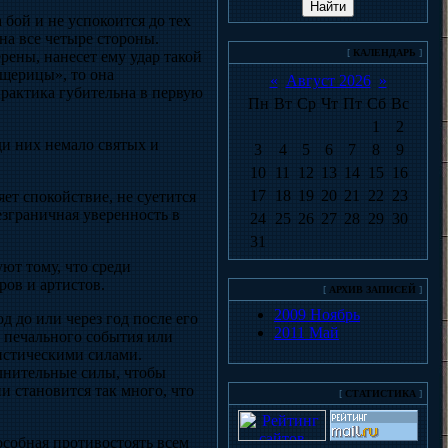
бой и не успокоится до тех
на все четыре стороны.
[
КАЛЕНДАРЬ
]
рены, нанесет ему удар такой
ящерицы», то она
«
Август 2026
»
практика губительна в первую
Пн
Вт
Ср
Чт
Пт
Сб
Вс
1
2
ди них немало святых и
3
4
5
6
7
8
9
10
11
12
13
14
15
16
17
18
19
20
21
22
23
яет спокойствие, не суетится
безграничная уверенность в
24
25
26
27
28
29
30
31
ют тому, что среди
ов и артистов.
[
АРХИВ ЗАПИСЕЙ
]
2009 Ноябрь
д до или через год после его
2011 Май
 печального события или
мистическими силами.
олнительные силы, чтобы
и становится так много, что
[
СТАТИСТИКА
]
особная противостоять всем