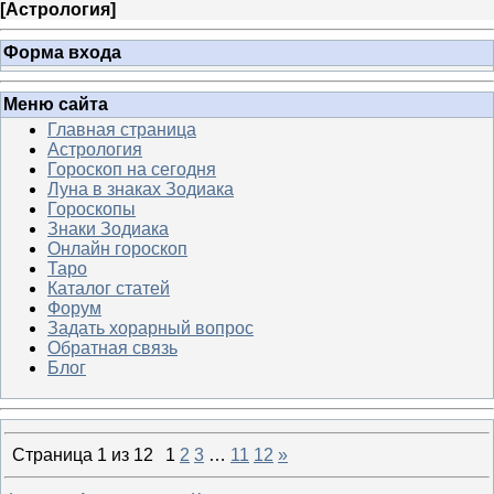
[
Астрология
]
Форма входа
Меню сайта
Главная страница
Астрология
Гороскоп на сегодня
Луна в знаках Зодиака
Гороскопы
Знаки Зодиака
Онлайн гороскоп
Таро
Каталог статей
Форум
Задать хорарный вопрос
Обратная связь
Блог
Страница
1
из
12
1
2
3
…
11
12
»