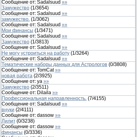
Сообщение от:
Sadalsuud
»»
Замужество
(
1
/
3654
)
Сообщение от:
Sadalsuud
»»
замужество.
(
1
/
3062
)
Сообщение от:
Sadalsuud
»»
Мои финансы
(
1
/
3471
)
Сообщение от:
Sadalsuud
»»
Замужество
(
1
/
3813
)
Сообщение от:
Sadalsuud
»»
Не могу устроиться на работу
(
1
/
3264
)
Сообщение от:
Sadalsuud
»»
Тематические наборы данных для Астрологов
(
0
/
3808
)
Сообщение от:
TomCat
»»
новая работа
(
2
/
3925
)
Сообщение от:
ya
»»
Замужество
(
2
/
3511
)
Сообщение от:
Dilaila
»»
Профессиональная направленность.
(
7
/
4155
)
Сообщение от:
Sadalsuud
»»
внуки
(
2
/
4111
)
Сообщение от:
dassow
»»
Лилит
(
0
/
3238
)
Сообщение от:
dassow
»»
финансы
(
0
/
3336
)