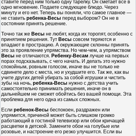
ставите перед ним только одну тарелку. Он сметает все в
одно мгновение. Подаете следующее блюдо. Через
минуту и его нет. Теперь вы поняли, что самое главное —
не ставить
ребенка-Весы
перед выбором? Он не в
состоянии принять решение.
Точно так же
Весы
не любят, когда их торопят, особенно с
принятием решения. Тут
Весы
совсем теряются и
впадают в прострацию. А окружающие склонны принять
это за проявление упрямства. Но чем-чем, а упрямством
Весы
не отличаются.
Ребенку-Весам
лучше на первых
порах подсказывать, с чего начать. И делать это нужно
спокойным, ровным голосом, иначе вы не только не
сдвинете дело с места, но и ухудшите его. Так же, как вы
учите других детей убирать за собой игрушки и чистить
зубы на ночь,
ребенка-Весы
нужно с детства учить
самостоятельно принимать решения, иначе он в
дальнейшем не сможет обойтись без вашей помощи. Эта
проблема для него одна из самых сложных.
Если
ребенок-Весы
беспокоен, раздражен или
упрямится, причиной может быть слишком громко
работающий в гостиной телевизор или обои кричащей
расцветки в детской. Замените обои на голубые или
розовые, и настроение его резко улучшится. Если вы