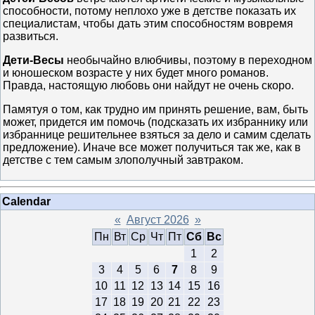
способности, потому неплохо уже в детстве показать их
специалистам, чтобы дать этим способностям вовремя
развиться.
Дети-Весы
необычайно влюбчивы, поэтому в переходном
и юношеском возрасте у них будет много романов.
Правда, настоящую любовь они найдут не очень скоро.
Памятуя о том, как трудно им принять решение, вам, быть
может, придется им помочь (подсказать их избраннику или
избраннице решительнее взяться за дело и самим сделать
предложение). Иначе все может получиться так же, как в
детстве с тем самым злополучный завтраком.
Calendar
«
Август 2026
»
Пн
Вт
Ср
Чт
Пт
Сб
Вс
1
2
3
4
5
6
7
8
9
10
11
12
13
14
15
16
17
18
19
20
21
22
23