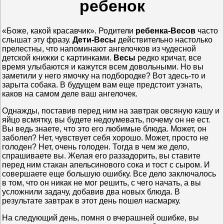
ребенок
«Боже, какой красавчик». Родители
ребенка-Весов
часто
слышат эту фразу.
Дети-Весы
действительно настолько
прелестны, что напоминают ангелочков из чудесной
детской книжки с картинками.
Весы
редко кричат, все
время улыбаются и кажутся всем довольными. Но вы
заметили у него ямочку на подбородке? Вот здесь-то и
зарыта собака. В будущем вам еще предстоит узнать,
каков на самом деле ваш ангелочек.
Однажды, поставив перед ним на завтрак овсяную кашу и
яйцо всмятку, вы будете недоумевать, почему он не ест.
Вы ведь знаете, что это его любимые блюда. Может, он
заболел? Нет, чувствует себя хорошо. Может, просто не
голоден? Нет, очень голоден. Тогда в чем же дело,
спрашиваете вы. Желая его раззадорить, вы ставите
перед ним стакан апельсинового сока и тост с сыром. И
совершаете еще большую ошибку. Все дело заключалось
в том, что он никак не мог решить, с чего начать, а вы
усложнили задачу, добавив два новых блюда. В
результате завтрак в этот день пошел насмарку.
На следующий день, помня о вчерашней ошибке, вы