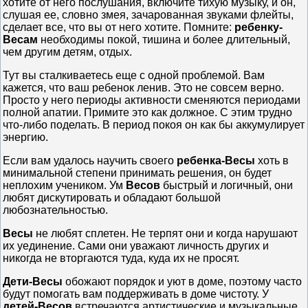
хотите от него послушания, включите тихую музыку, и он,
слушая ее, словно змея, зачарованная звуками флейты,
сделает все, что вы от него хотите. Помните:
ребенку-
Весам
необходимы покой, тишина и более длительный,
чем другим детям, отдых.
Тут вы сталкиваетесь еще с одной проблемой. Вам
кажется, что ваш ребенок ленив. Это не совсем верно.
Просто у него периоды активности сменяются периодами
полной апатии. Примите это как должное. С этим трудно
что-либо поделать. В период покоя он как бы аккумулирует
энергию.
Если вам удалось научить своего
ребенка-Весы
хоть в
минимальной степени принимать решения, он будет
неплохим учеником. Ум
Весов
быстрый и логичный, они
любят дискутировать и обладают большой
любознательностью.
Весы
не любят сплетен. Не терпят они и когда нарушают
их уединение. Сами они уважают личность других и
никогда не вторгаются туда, куда их не просят.
Дети-Весы
обожают порядок и уют в доме, поэтому часто
будут помогать вам поддерживать в доме чистоту. У
детей-Весов
встречаются артистические и музыкальные